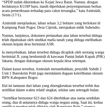
“SPDP sudah dikirimkan ke Kejati Jawa Barat. Namun, dengan
berlakunya KUHP baru, masih diperlukan penyempurnaan berkas
acara pemeriksaan terhadap para calon tersangka,” kata Amirulah,
Senin (17/1).
Amirulah menjelaskan, lahan seluas 3,2 hektare yang berlokasi di
Kampung Pasir Pogor, Desa Cijeruk, merupakan milik Suhendro.
Namun, lanjutnya, dokumen pertanahan atas lahan tersebut diduga
telah dipalsukan oleh sindikat mafia tanah yang diduga melibatkan
oknum kepala desa berinisial ASR.
Ia menyebutkan, lahan tersebut diduga dicaplok oleh seorang warga
berinisial JL yang berdomisili di kawasan Pantai Indah Kapuk (PIK)
Jakarta, dengan dukungan oknum kepala desa setempat.
Dalam kasus tersebut, Amirulah menambahkan, penyidik Subdit 2
Unit 1 Bareskrim Polri juga mendalami dugaan keterlibatan oknum
BPN Kabupaten Bogor.
Hal ini lantaran dari lahan yang disengketakan tersebut terbit dua
sertifikat dalam waktu relatif singkat, sekitar satu setengah bulan.
“Sertifikat bernomor 623 dan 624 diterbitkan atas nama sembilan
orang, dua di antaranya diduga warga negara asing. Saat ini, kedua
sertifikat tersebut telah diblokir oleh Bareskrim Polri,” ujarnya.