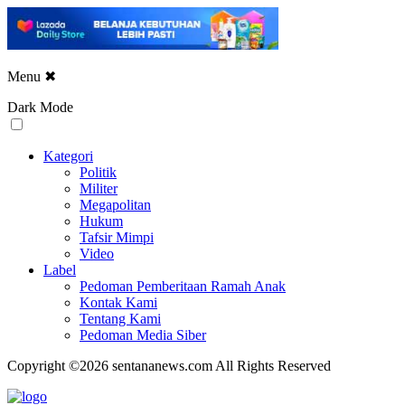
Menu
✖
Dark Mode
Kategori
Politik
Militer
Megapolitan
Hukum
Tafsir Mimpi
Video
Label
Pedoman Pemberitaan Ramah Anak
Kontak Kami
Tentang Kami
Pedoman Media Siber
Copyright ©2026 sentananews.com All Rights Reserved