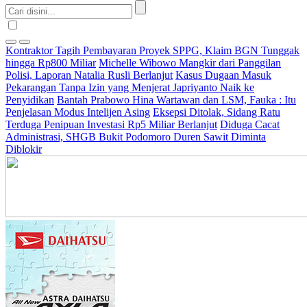
Kontraktor Tagih Pembayaran Proyek SPPG, Klaim BGN Tunggak
hingga Rp800 Miliar
Michelle Wibowo Mangkir dari Panggilan
Polisi, Laporan Natalia Rusli Berlanjut
Kasus Dugaan Masuk
Pekarangan Tanpa Izin yang Menjerat Japriyanto Naik ke
Penyidikan
Bantah Prabowo Hina Wartawan dan LSM, Fauka : Itu
Penjelasan Modus Intelijen Asing
Eksepsi Ditolak, Sidang Ratu
Terduga Penipuan Investasi Rp5 Miliar Berlanjut
Diduga Cacat
Administrasi, SHGB Bukit Podomoro Duren Sawit Diminta
Diblokir