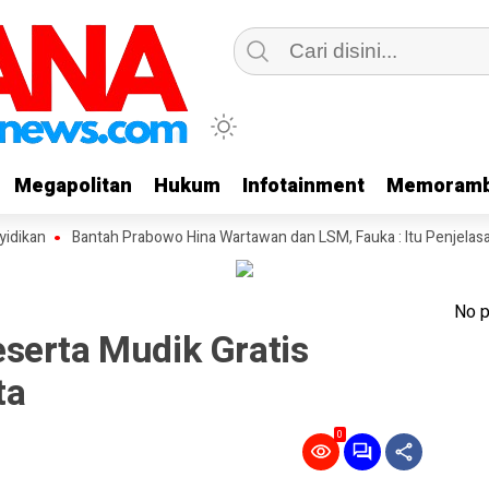
Megapolitan
Megapolitan
Hukum
Hukum
Infotainment
Infotainment
Memoramb
Memoramb
Bantah Prabowo Hina Wartawan dan LSM, Fauka : Itu Penjelasan Modus In
No p
serta Mudik Gratis
ta
0