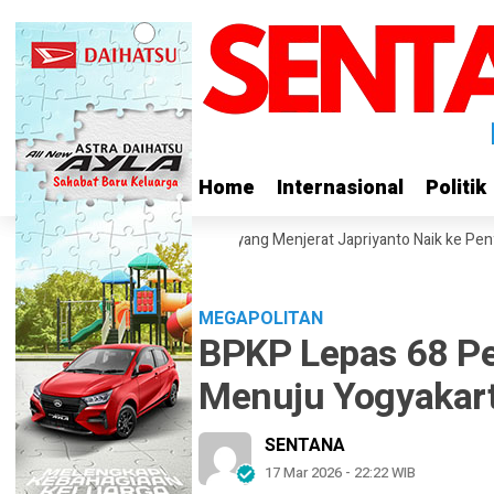
Home
Home
Internasional
Internasional
Politik
Politik
Pekarangan Tanpa Izin yang Menjerat Japriyanto Naik ke Penyidikan
MEGAPOLITAN
BPKP Lepas 68 Pe
Menuju Yogyakar
SENTANA
17 Mar 2026 - 22:22 WIB