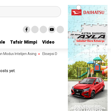
le
le
Tafsir Mimpi
Tafsir Mimpi
Video
Video
telijen Asing
Eksepsi Ditolak, Sidang Ratu Terduga Penipuan Investasi
osts yet.