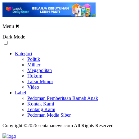
Menu
✖
Dark Mode
Kategori
Politik
Militer
Megapolitan
Hukum
Tafsir Mimpi
Video
Label
Pedoman Pemberitaan Ramah Anak
Kontak Kami
Tentang Kami
Pedoman Media Siber
Copyright ©2026 sentananews.com All Rights Reserved