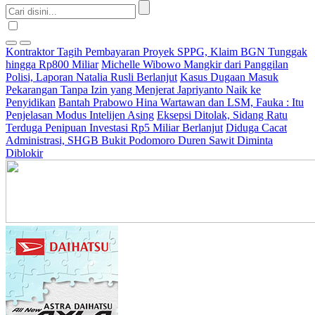
Kontraktor Tagih Pembayaran Proyek SPPG, Klaim BGN Tunggak
hingga Rp800 Miliar
Michelle Wibowo Mangkir dari Panggilan
Polisi, Laporan Natalia Rusli Berlanjut
Kasus Dugaan Masuk
Pekarangan Tanpa Izin yang Menjerat Japriyanto Naik ke
Penyidikan
Bantah Prabowo Hina Wartawan dan LSM, Fauka : Itu
Penjelasan Modus Intelijen Asing
Eksepsi Ditolak, Sidang Ratu
Terduga Penipuan Investasi Rp5 Miliar Berlanjut
Diduga Cacat
Administrasi, SHGB Bukit Podomoro Duren Sawit Diminta
Diblokir