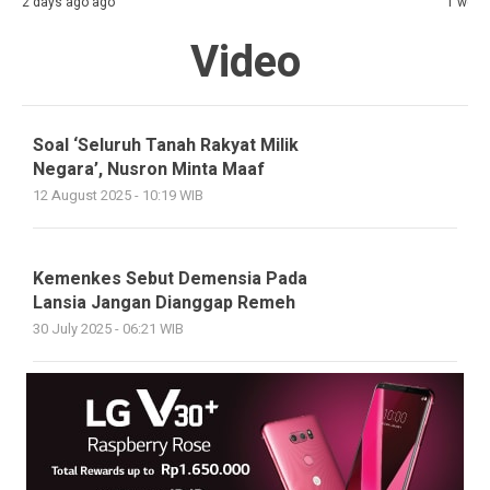
2 days ago ago
1 week
Video
Soal ‘Seluruh Tanah Rakyat Milik
Negara’, Nusron Minta Maaf
12 August 2025 - 10:19 WIB
Kemenkes Sebut Demensia Pada
Lansia Jangan Dianggap Remeh
30 July 2025 - 06:21 WIB