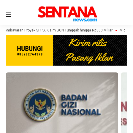
ih Pembayaran Proyek SPPG, Klaim BGN Tunggak hingga Rp800 Miliar
Michelle