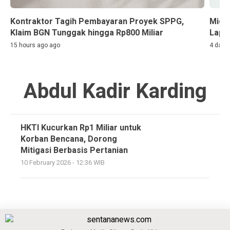
Kontraktor Tagih Pembayaran Proyek SPPG,
Miche
Klaim BGN Tunggak hingga Rp800 Miliar
Lapor
15 hours ago ago
4 days
Abdul Kadir Karding
HKTI Kucurkan Rp1 Miliar untuk
Korban Bencana, Dorong
Mitigasi Berbasis Pertanian
10 February 2026 - 12:36 WIB