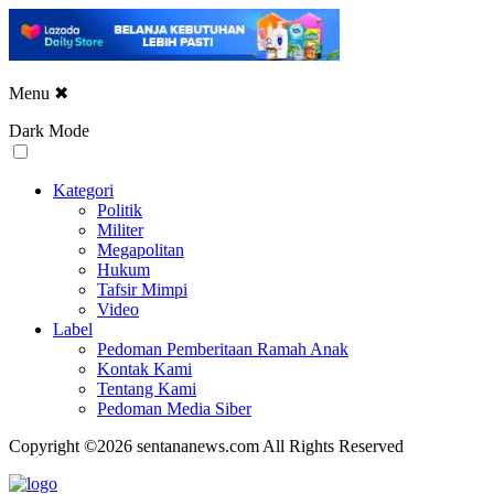
Menu
✖
Dark Mode
Kategori
Politik
Militer
Megapolitan
Hukum
Tafsir Mimpi
Video
Label
Pedoman Pemberitaan Ramah Anak
Kontak Kami
Tentang Kami
Pedoman Media Siber
Copyright ©2026 sentananews.com All Rights Reserved