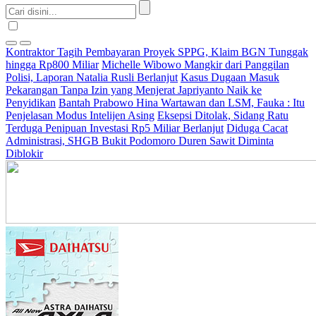
Kontraktor Tagih Pembayaran Proyek SPPG, Klaim BGN Tunggak
hingga Rp800 Miliar
Michelle Wibowo Mangkir dari Panggilan
Polisi, Laporan Natalia Rusli Berlanjut
Kasus Dugaan Masuk
Pekarangan Tanpa Izin yang Menjerat Japriyanto Naik ke
Penyidikan
Bantah Prabowo Hina Wartawan dan LSM, Fauka : Itu
Penjelasan Modus Intelijen Asing
Eksepsi Ditolak, Sidang Ratu
Terduga Penipuan Investasi Rp5 Miliar Berlanjut
Diduga Cacat
Administrasi, SHGB Bukit Podomoro Duren Sawit Diminta
Diblokir