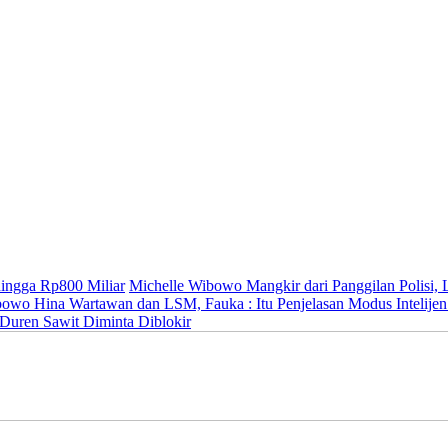
ingga Rp800 Miliar
Michelle Wibowo Mangkir dari Panggilan Polisi, L
owo Hina Wartawan dan LSM, Fauka : Itu Penjelasan Modus Intelijen
Duren Sawit Diminta Diblokir