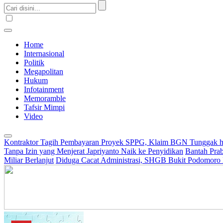
Home
Internasional
Politik
Megapolitan
Hukum
Infotainment
Memoramble
Tafsir Mimpi
Video
Kontraktor Tagih Pembayaran Proyek SPPG, Klaim BGN Tunggak h
Tanpa Izin yang Menjerat Japriyanto Naik ke Penyidikan
Bantah Prab
Miliar Berlanjut
Diduga Cacat Administrasi, SHGB Bukit Podomoro 