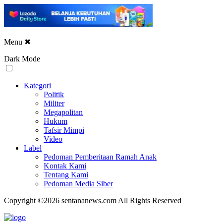
Menu
✖
Dark Mode
Kategori
Politik
Militer
Megapolitan
Hukum
Tafsir Mimpi
Video
Label
Pedoman Pemberitaan Ramah Anak
Kontak Kami
Tentang Kami
Pedoman Media Siber
Copyright ©2026 sentananews.com All Rights Reserved