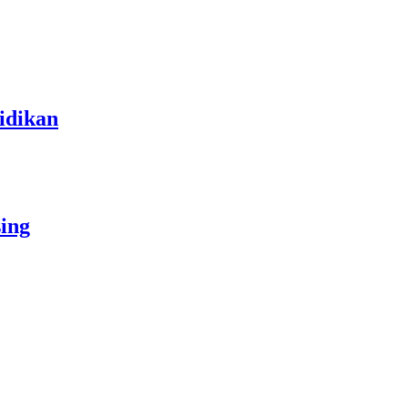
idikan
ing