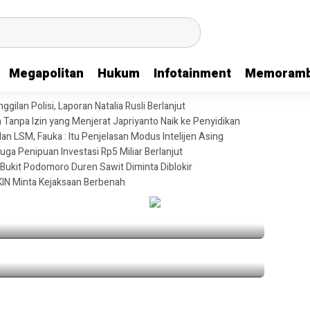
Megapolitan
Hukum
Infotainment
Memoramb
gilan Polisi, Laporan Natalia Rusli Berlanjut
anpa Izin yang Menjerat Japriyanto Naik ke Penyidikan
n LSM, Fauka : Itu Penjelasan Modus Intelijen Asing
uga Penipuan Investasi Rp5 Miliar Berlanjut
Panggilan Polisi, Laporan Natalia Rusli
 Bukit Podomoro Duren Sawit Diminta Diblokir
KIN Minta Kejaksaan Berbenah
Terduga Penipuan Investasi Rp5 Miliar