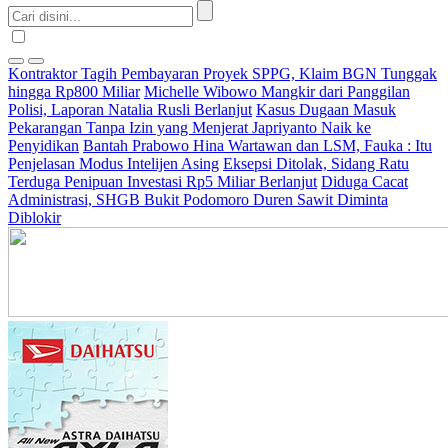
Kontraktor Tagih Pembayaran Proyek SPPG, Klaim BGN Tunggak
hingga Rp800 Miliar
Michelle Wibowo Mangkir dari Panggilan
Polisi, Laporan Natalia Rusli Berlanjut
Kasus Dugaan Masuk
Pekarangan Tanpa Izin yang Menjerat Japriyanto Naik ke
Penyidikan
Bantah Prabowo Hina Wartawan dan LSM, Fauka : Itu
Penjelasan Modus Intelijen Asing
Eksepsi Ditolak, Sidang Ratu
Terduga Penipuan Investasi Rp5 Miliar Berlanjut
Diduga Cacat
Administrasi, SHGB Bukit Podomoro Duren Sawit Diminta
Diblokir