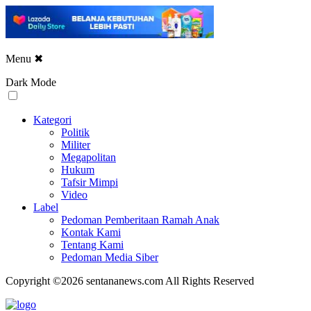
Menu
✖
Dark Mode
Kategori
Politik
Militer
Megapolitan
Hukum
Tafsir Mimpi
Video
Label
Pedoman Pemberitaan Ramah Anak
Kontak Kami
Tentang Kami
Pedoman Media Siber
Copyright ©2026 sentananews.com All Rights Reserved