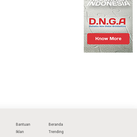
ago ago
2 weeks ago ago
Bantuan
Beranda
Iklan
Trending