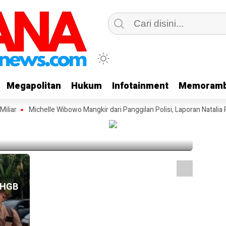
Megapolitan
Megapolitan
Hukum
Hukum
Infotainment
Infotainment
Memoramb
Memoramb
HEADLI
n dan LSM, Fauka : Itu Penjelasan Modus
Kontr
iar
Michelle Wibowo Mangkir dari Panggilan Polisi, Laporan Natalia Rus
Rp800
1 day a
HEADLI
SHGB
Miche
Pangg
Rusli