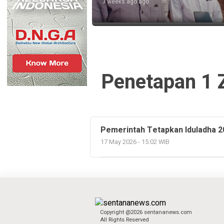
ago
3 weeks ago ago
Penetapan 1 Z
Pemerintah Tetapkan Iduladha 2
17 May 2026 - 15:02 WIB
Copyright @2026 sentananews.com
All Rights Reserved