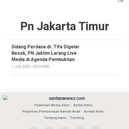
2 days
Pn Jakarta Timur
Sidang Perdana dr. Tifa Digelar
Besok, PN Jaktim Larang Live
Media di Agenda Pembuktian
1 July 2026 - 09:35 WIB
Pedoman Media Siber
Berita Video
Pedoman Pemberitaan Ramah Anak
Kontak Kami
Tentang Kami
Trending