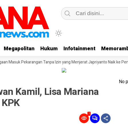
Megapolitan
Megapolitan
Hukum
Hukum
Infotainment
Infotainment
Memoramb
Memoramb
 Pekarangan Tanpa Izin yang Menjerat Japriyanto Naik ke Penyidikan
No p
an Kamil, Lisa Mariana
n KPK
7