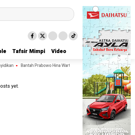
le
le
Tafsir Mimpi
Tafsir Mimpi
Video
Video
Bantah Prabowo Hina Wartawan dan LSM, Fauka : Itu Penjelasan Modus I
osts yet.