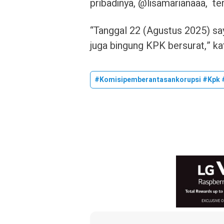
pribadinya, @lisamarianaaa, te
“Tanggal 22 (Agustus 2025) say
juga bingung KPK bersurat,” ka
#komisipemberantasankorupsi #kpk #