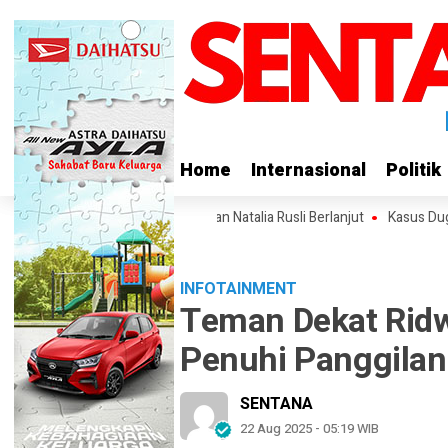
Home
Home
Internasional
Internasional
Politik
Politik
 Panggilan Polisi, Laporan Natalia Rusli Berlanjut
Kasus Dugaan Masuk
INFOTAINMENT
Teman Dekat Ridw
Penuhi Panggila
SENTANA
22 Aug 2025 - 05:19 WIB