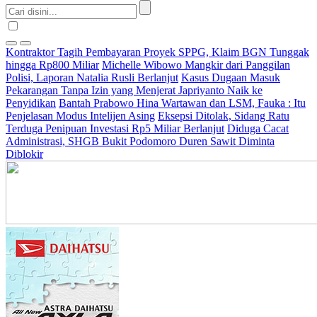
Kontraktor Tagih Pembayaran Proyek SPPG, Klaim BGN Tunggak
hingga Rp800 Miliar
Michelle Wibowo Mangkir dari Panggilan
Polisi, Laporan Natalia Rusli Berlanjut
Kasus Dugaan Masuk
Pekarangan Tanpa Izin yang Menjerat Japriyanto Naik ke
Penyidikan
Bantah Prabowo Hina Wartawan dan LSM, Fauka : Itu
Penjelasan Modus Intelijen Asing
Eksepsi Ditolak, Sidang Ratu
Terduga Penipuan Investasi Rp5 Miliar Berlanjut
Diduga Cacat
Administrasi, SHGB Bukit Podomoro Duren Sawit Diminta
Diblokir