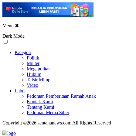
Menu
✖
Dark Mode
Kategori
Politik
Militer
Megapolitan
Hukum
Tafsir Mimpi
Video
Label
Pedoman Pemberitaan Ramah Anak
Kontak Kami
Tentang Kami
Pedoman Media Siber
Copyright ©2026 sentananews.com All Rights Reserved