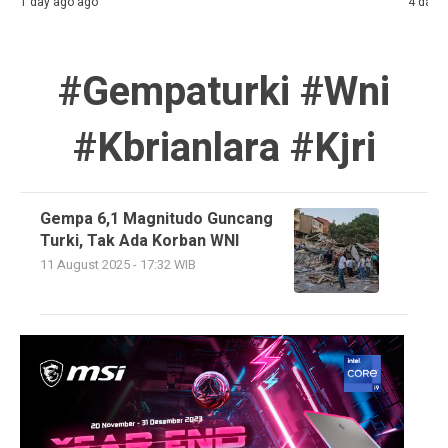
1 day ago ago
4 days
#gempaturki #wni
#kbrianlara #kjri
Gempa 6,1 Magnitudo Guncang
Turki, Tak Ada Korban WNI
11 August 2025 - 17:32 WIB