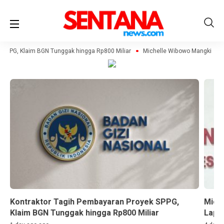
 SPPG, Klaim BGN Tunggak hingga Rp800 Miliar
Michelle Wibowo Mangkir dari P
Kontraktor Tagih Pembayaran Proyek SPPG,
Miche
Klaim BGN Tunggak hingga Rp800 Miliar
Lapor