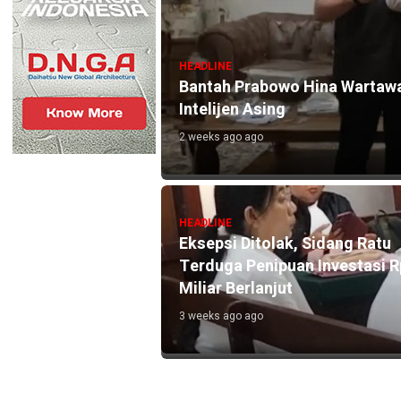
HEADLINE
Bantah Prabowo Hina Wartawa
Intelijen Asing
2 weeks ago ago
N Tunggak hingga
HEADLINE
Eksepsi Ditolak, Sidang Ratu
Terduga Penipuan Investasi 
Miliar Berlanjut
3 weeks ago ago