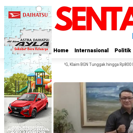
Home
Home
Internasional
Internasional
Politik
Politik
r Tagih Pembayaran Proyek SPPG, Klaim BGN Tunggak hingga Rp800 Mili