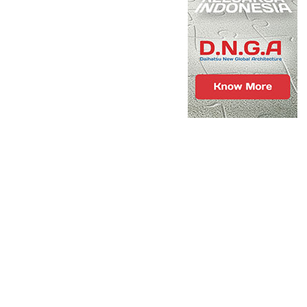
NE
HEADLINE
aktor Tagih Pembayaran Proyek SPPG, Klaim BGN Tu
Kasus
 Miliar
Dugaan
Masuk
 ago ago
Pekarangan
Tanpa Izin
yang
Menjerat
NE
lle Wibowo Mangkir dari
Japriyanto
ilan Polisi, Laporan Natalia
Naik ke
 Berlanjut
Penyidikan
ago ago
1 week ago ago