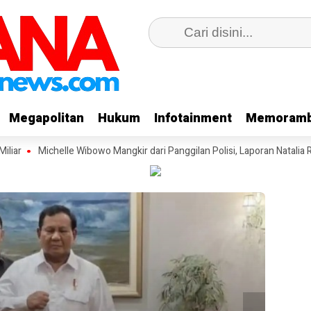
Megapolitan
Megapolitan
Hukum
Hukum
Infotainment
Infotainment
Memoramb
Memoramb
ar
Michelle Wibowo Mangkir dari Panggilan Polisi, Laporan Natalia Rusli