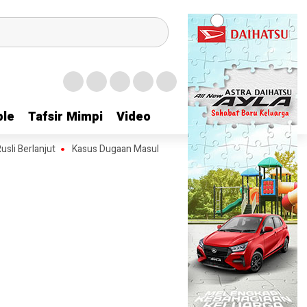
le
le
Tafsir Mimpi
Tafsir Mimpi
Video
Video
 Berlanjut
Kasus Dugaan Masuk Pekarangan Tanpa Izin yang Menjerat 