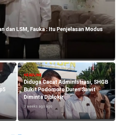
n dan LSM, Fauka : Itu Penjelasan Modus
HEADLI
Kontr
Rp800
4 hours
HEADLINE
Diduga Cacat Administrasi, SHGB
Rp5
Bukit Podomoro Duren Sawit
HEADLI
Diminta Diblokir
Miche
3 weeks ago ago
Pangg
Rusli
4 days 