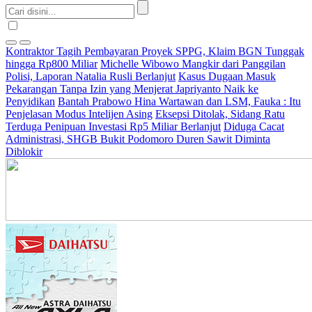
Kontraktor Tagih Pembayaran Proyek SPPG, Klaim BGN Tunggak
hingga Rp800 Miliar
Michelle Wibowo Mangkir dari Panggilan
Polisi, Laporan Natalia Rusli Berlanjut
Kasus Dugaan Masuk
Pekarangan Tanpa Izin yang Menjerat Japriyanto Naik ke
Penyidikan
Bantah Prabowo Hina Wartawan dan LSM, Fauka : Itu
Penjelasan Modus Intelijen Asing
Eksepsi Ditolak, Sidang Ratu
Terduga Penipuan Investasi Rp5 Miliar Berlanjut
Diduga Cacat
Administrasi, SHGB Bukit Podomoro Duren Sawit Diminta
Diblokir