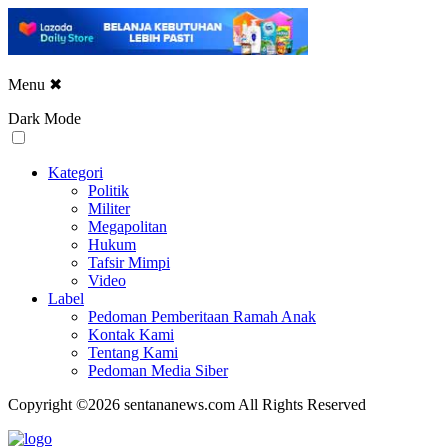
Menu
✖
Dark Mode
Kategori
Politik
Militer
Megapolitan
Hukum
Tafsir Mimpi
Video
Label
Pedoman Pemberitaan Ramah Anak
Kontak Kami
Tentang Kami
Pedoman Media Siber
Copyright ©2026 sentananews.com All Rights Reserved