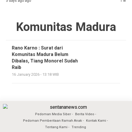
3 days ago ago
1 week
Komunitas Madura
Rano Karno : Surat dari
Komunitas Madura Belum
Dibalas, Tiang Monorel Sudah
Raib
16 January 2026 - 13:18 WIB
Pedoman Media Siber
Berita Video
Pedoman Pemberitaan Ramah Anak
Kontak Kami
Tentang Kami
Trending