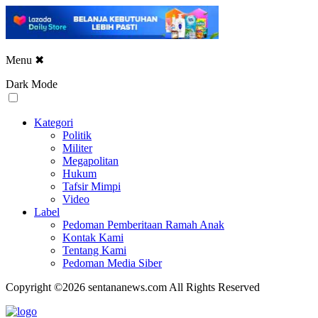
Menu
✖
Dark Mode
Kategori
Politik
Militer
Megapolitan
Hukum
Tafsir Mimpi
Video
Label
Pedoman Pemberitaan Ramah Anak
Kontak Kami
Tentang Kami
Pedoman Media Siber
Copyright ©2026 sentananews.com All Rights Reserved