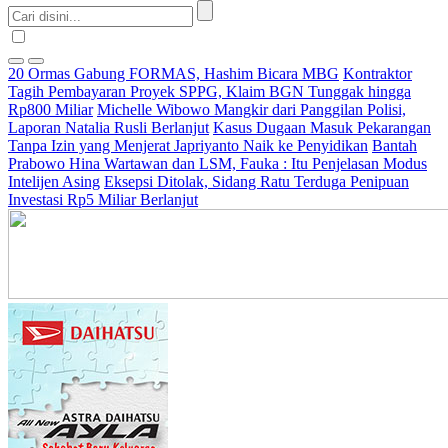
20 Ormas Gabung FORMAS, Hashim Bicara MBG
Kontraktor
Tagih Pembayaran Proyek SPPG, Klaim BGN Tunggak hingga
Rp800 Miliar
Michelle Wibowo Mangkir dari Panggilan Polisi,
Laporan Natalia Rusli Berlanjut
Kasus Dugaan Masuk Pekarangan
Tanpa Izin yang Menjerat Japriyanto Naik ke Penyidikan
Bantah
Prabowo Hina Wartawan dan LSM, Fauka : Itu Penjelasan Modus
Intelijen Asing
Eksepsi Ditolak, Sidang Ratu Terduga Penipuan
Investasi Rp5 Miliar Berlanjut