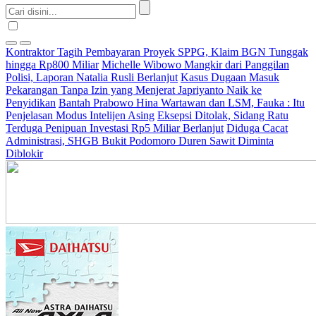
Kontraktor Tagih Pembayaran Proyek SPPG, Klaim BGN Tunggak
hingga Rp800 Miliar
Michelle Wibowo Mangkir dari Panggilan
Polisi, Laporan Natalia Rusli Berlanjut
Kasus Dugaan Masuk
Pekarangan Tanpa Izin yang Menjerat Japriyanto Naik ke
Penyidikan
Bantah Prabowo Hina Wartawan dan LSM, Fauka : Itu
Penjelasan Modus Intelijen Asing
Eksepsi Ditolak, Sidang Ratu
Terduga Penipuan Investasi Rp5 Miliar Berlanjut
Diduga Cacat
Administrasi, SHGB Bukit Podomoro Duren Sawit Diminta
Diblokir