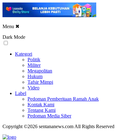
Menu
✖
Dark Mode
Kategori
Politik
Militer
Megapolitan
Hukum
Tafsir Mimpi
Video
Label
Pedoman Pemberitaan Ramah Anak
Kontak Kami
Tentang Kami
Pedoman Media Siber
Copyright ©2026 sentananews.com All Rights Reserved