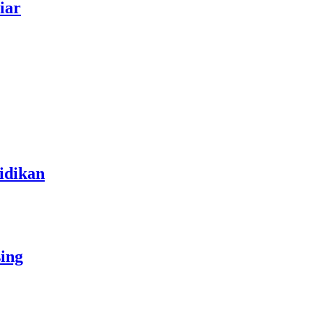
iar
idikan
ing