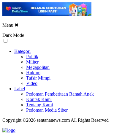
Menu
✖
Dark Mode
Kategori
Politik
Militer
Megapolitan
Hukum
Tafsir Mimpi
Video
Label
Pedoman Pemberitaan Ramah Anak
Kontak Kami
Tentang Kami
Pedoman Media Siber
Copyright ©2026 sentananews.com All Rights Reserved