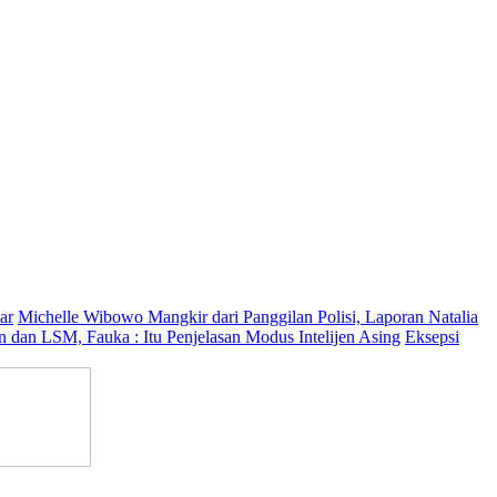
ar
Michelle Wibowo Mangkir dari Panggilan Polisi, Laporan Natalia
dan LSM, Fauka : Itu Penjelasan Modus Intelijen Asing
Eksepsi