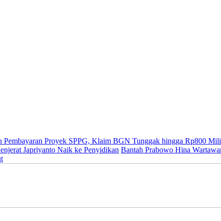
ih Pembayaran Proyek SPPG, Klaim BGN Tunggak hingga Rp800 Mili
jerat Japriyanto Naik ke Penyidikan
Bantah Prabowo Hina Wartawan 
t