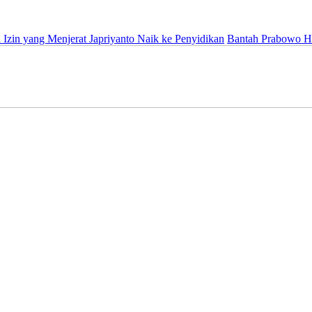
Menjerat Japriyanto Naik ke Penyidikan
Bantah Prabowo Hina Wartawa