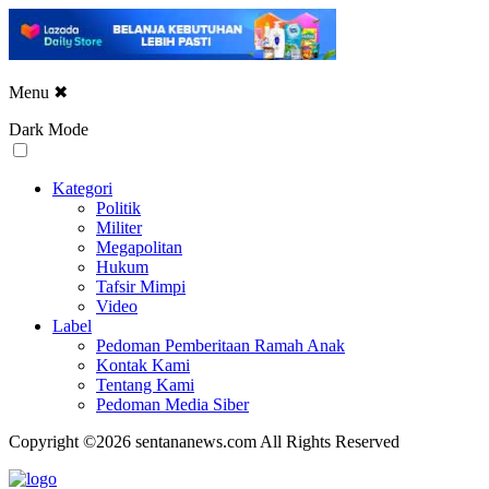
Menu
✖
Dark Mode
Kategori
Politik
Militer
Megapolitan
Hukum
Tafsir Mimpi
Video
Label
Pedoman Pemberitaan Ramah Anak
Kontak Kami
Tentang Kami
Pedoman Media Siber
Copyright ©2026 sentananews.com All Rights Reserved