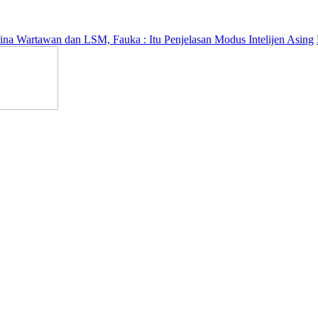
n dan LSM, Fauka : Itu Penjelasan Modus Intelijen Asing
Eksepsi Di