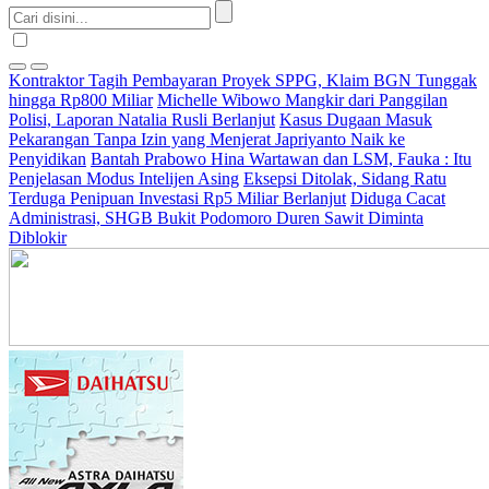
Kontraktor Tagih Pembayaran Proyek SPPG, Klaim BGN Tunggak
hingga Rp800 Miliar
Michelle Wibowo Mangkir dari Panggilan
Polisi, Laporan Natalia Rusli Berlanjut
Kasus Dugaan Masuk
Pekarangan Tanpa Izin yang Menjerat Japriyanto Naik ke
Penyidikan
Bantah Prabowo Hina Wartawan dan LSM, Fauka : Itu
Penjelasan Modus Intelijen Asing
Eksepsi Ditolak, Sidang Ratu
Terduga Penipuan Investasi Rp5 Miliar Berlanjut
Diduga Cacat
Administrasi, SHGB Bukit Podomoro Duren Sawit Diminta
Diblokir