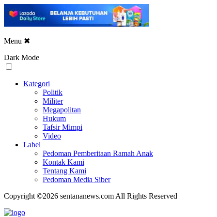
Menu
✖
Dark Mode
Kategori
Politik
Militer
Megapolitan
Hukum
Tafsir Mimpi
Video
Label
Pedoman Pemberitaan Ramah Anak
Kontak Kami
Tentang Kami
Pedoman Media Siber
Copyright ©2026 sentananews.com All Rights Reserved