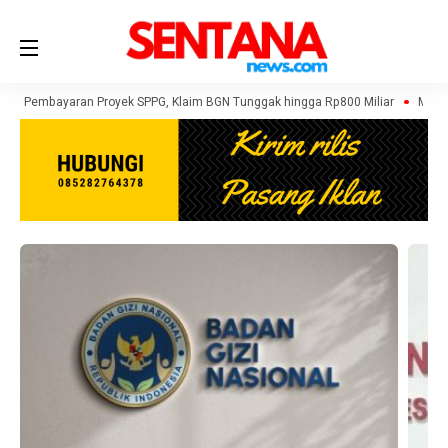
agih Pembayaran Proyek SPPG, Klaim BGN Tunggak hingga Rp800 Miliar
Miche