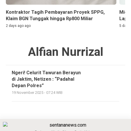
Kontraktor Tagih Pembayaran Proyek SPPG,
Miche
Klaim BGN Tunggak hingga Rp800 Miliar
Lapor
2 days ago ago
5 days
Alfian Nurrizal
Ngeri! Celurit Tawuran Berayun
di Jaktim, Netizen : “Padahal
Depan Polres”
19 November 2025 - 07:24 WIB