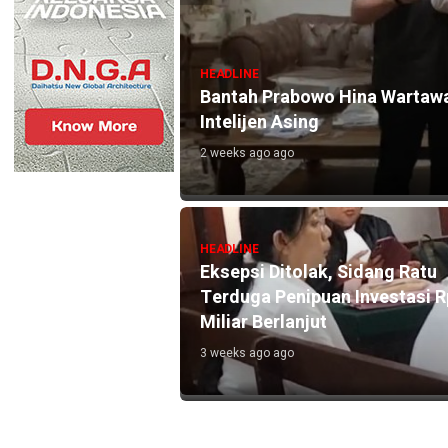
HEADLINE
Bantah Prabowo Hina Wartawa
Intelijen Asing
2 weeks ago ago
N Tunggak hingga
HEADLINE
Eksepsi Ditolak, Sidang Ratu
Terduga Penipuan Investasi 
Miliar Berlanjut
 Masuk Pekarangan
3 weeks ago ago
g Menjerat
k ke Penyidikan