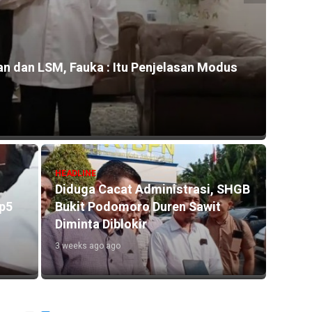
n dan LSM, Fauka : Itu Penjelasan Modus
HEADLI
Kontr
Rp800
10 hour
HEADLINE
Diduga Cacat Administrasi, SHGB
Rp5
Bukit Podomoro Duren Sawit
HEADLI
Diminta Diblokir
Miche
3 weeks ago ago
Pangg
Rusli
4 days 