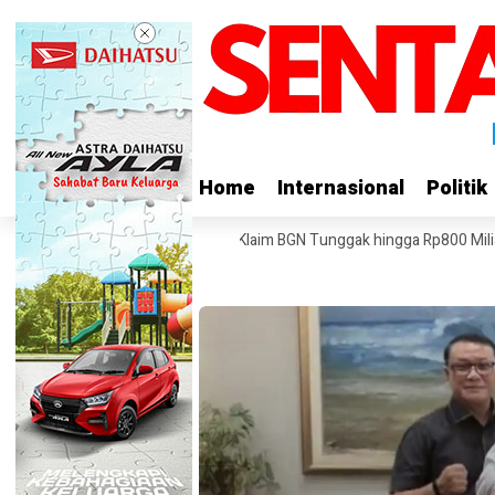
Home
Home
Internasional
Internasional
Politik
Politik
gih Pembayaran Proyek SPPG, Klaim BGN Tunggak hingga Rp800 Miliar