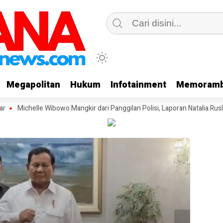
Megapolitan
Megapolitan
Hukum
Hukum
Infotainment
Infotainment
Memoramb
Memoramb
Michelle Wibowo Mangkir dari Panggilan Polisi, Laporan Natalia Rusli Berl