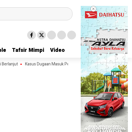
le
le
Tafsir Mimpi
Tafsir Mimpi
Video
Video
anjut
Kasus Dugaan Masuk Pekarangan Tanpa Izin yang Menjerat Japr