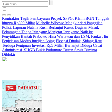
Kontraktor Tagih Pembayaran Proyek SPPG, Klaim BGN Tunggak
hingga Rp800 Miliar
Michelle Wibowo Mangkir dari Panggilan
Polisi, Laporan Natalia Rusli Berlanjut
Kasus Dugaan Masuk
Pekarangan Tanpa Izin yang Menjerat Japriyanto Naik ke
Penyidikan
Bantah Prabowo Hina Wartawan dan LSM, Fauka : Itu
Penjelasan Modus Intelijen Asing
Eksepsi Ditolak, Sidang Ratu
Terduga Penipuan Investasi Rp5 Miliar Berlanjut
Diduga Cacat
Administrasi, SHGB Bukit Podomoro Duren Sawit Diminta
Diblokir