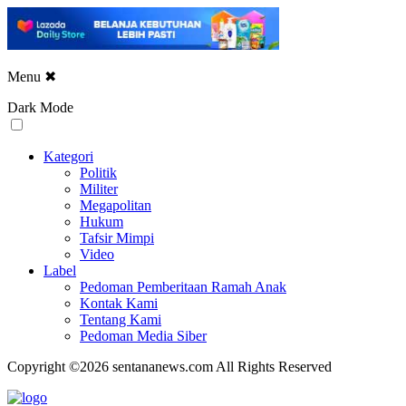
Menu
✖
Dark Mode
Kategori
Politik
Militer
Megapolitan
Hukum
Tafsir Mimpi
Video
Label
Pedoman Pemberitaan Ramah Anak
Kontak Kami
Tentang Kami
Pedoman Media Siber
Copyright ©2026 sentananews.com All Rights Reserved