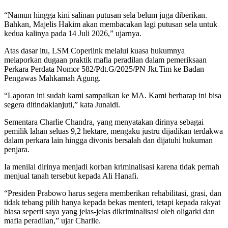
“Namun hingga kini salinan putusan sela belum juga diberikan.
Bahkan, Majelis Hakim akan membacakan lagi putusan sela untuk
kedua kalinya pada 14 Juli 2026,” ujarnya.
Atas dasar itu, LSM Coperlink melalui kuasa hukumnya
melaporkan dugaan praktik mafia peradilan dalam pemeriksaan
Perkara Perdata Nomor 582/Pdt.G/2025/PN Jkt.Tim ke Badan
Pengawas Mahkamah Agung.
“Laporan ini sudah kami sampaikan ke MA. Kami berharap ini bisa
segera ditindaklanjuti,” kata Junaidi.
Sementara Charlie Chandra, yang menyatakan dirinya sebagai
pemilik lahan seluas 9,2 hektare, mengaku justru dijadikan terdakwa
dalam perkara lain hingga divonis bersalah dan dijatuhi hukuman
penjara.
Ia menilai dirinya menjadi korban kriminalisasi karena tidak pernah
menjual tanah tersebut kepada Ali Hanafi.
“Presiden Prabowo harus segera memberikan rehabilitasi, grasi, dan
tidak tebang pilih hanya kepada bekas menteri, tetapi kepada rakyat
biasa seperti saya yang jelas-jelas dikriminalisasi oleh oligarki dan
mafia peradilan,” ujar Charlie.