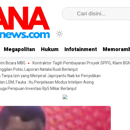
Megapolitan
Megapolitan
Hukum
Hukum
Infotainment
Infotainment
Memoramb
Memoramb
im Bicara MBG
Kontraktor Tagih Pembayaran Proyek SPPG, Klaim BGN
gilan Polisi, Laporan Natalia Rusli Berlanjut
anpa Izin yang Menjerat Japriyanto Naik ke Penyidikan
n LSM, Fauka : Itu Penjelasan Modus Intelijen Asing
uga Penipuan Investasi Rp5 Miliar Berlanjut