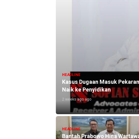
HEADLINE
Kasus Dugaan Masuk Pekarang
Naik ke Penyidikan
2 weeks ago ago
HEADLINE
Bantah Prabowo Hina Wartaw