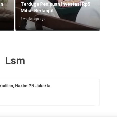
an
Terduga Penipuan Investasi Rp5
Miliar Berlanjut
3 weeks ago ago
Lsm
eradilan, Hakim PN Jakarta