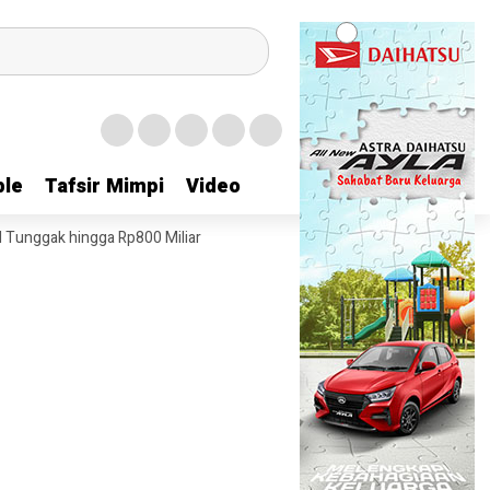
le
le
Tafsir Mimpi
Tafsir Mimpi
Video
Video
 Tunggak hingga Rp800 Miliar