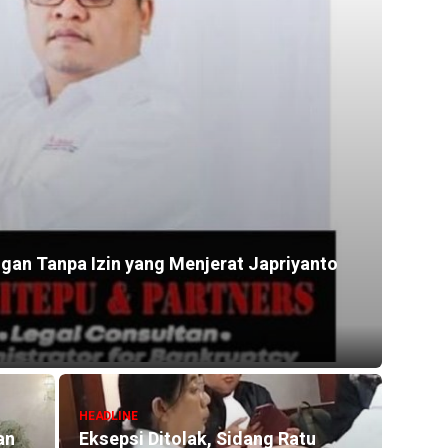
an Tanpa Izin yang Menjerat Japriyanto
HEADLINE
an
Eksepsi Ditolak, Sidang Ratu