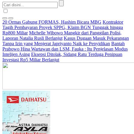
20 Ormas Gabung FORMAS, Hashim Bicara MBG
Kontraktor
Tagih Pembayaran Proyek SPPG, Klaim BGN Tunggak hingga
Rp800 Miliar
Michelle Wibowo Mangkir dari Panggilan Polisi,
Laporan Natalia Rusli Berlanjut
Kasus Dugaan Masuk Pekarangan
Tanpa Izin yang Menjerat Japriyanto Naik ke Penyidikan
Bantah
Prabowo Hina Wartawan dan LSM, Fauka : Itu Penjelasan Modus
Intelijen Asing
Eksepsi Ditolak, Sidang Ratu Terduga Penipuan
Investasi Rp5 Miliar Berlanjut