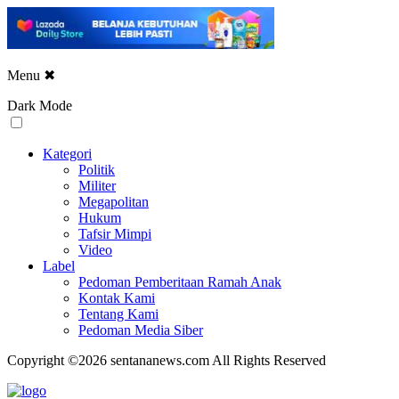
Menu
✖
Dark Mode
Kategori
Politik
Militer
Megapolitan
Hukum
Tafsir Mimpi
Video
Label
Pedoman Pemberitaan Ramah Anak
Kontak Kami
Tentang Kami
Pedoman Media Siber
Copyright ©2026 sentananews.com All Rights Reserved