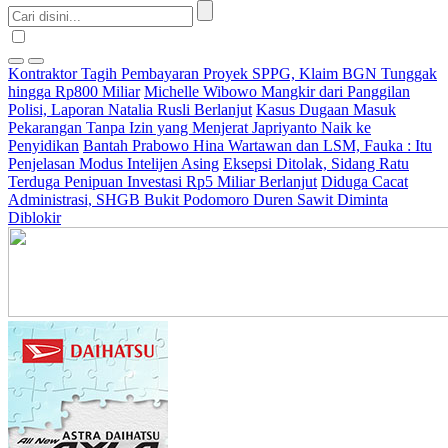
Kontraktor Tagih Pembayaran Proyek SPPG, Klaim BGN Tunggak
hingga Rp800 Miliar
Michelle Wibowo Mangkir dari Panggilan
Polisi, Laporan Natalia Rusli Berlanjut
Kasus Dugaan Masuk
Pekarangan Tanpa Izin yang Menjerat Japriyanto Naik ke
Penyidikan
Bantah Prabowo Hina Wartawan dan LSM, Fauka : Itu
Penjelasan Modus Intelijen Asing
Eksepsi Ditolak, Sidang Ratu
Terduga Penipuan Investasi Rp5 Miliar Berlanjut
Diduga Cacat
Administrasi, SHGB Bukit Podomoro Duren Sawit Diminta
Diblokir