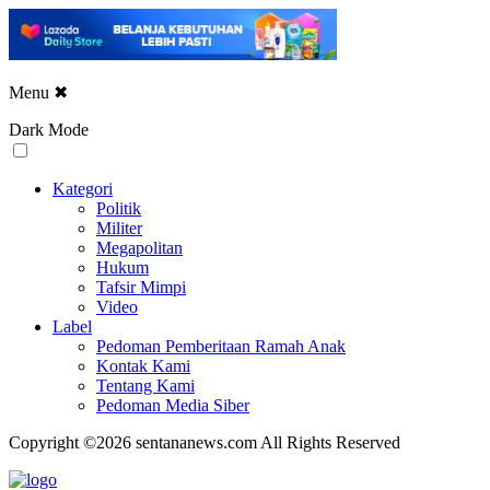
Menu
✖
Dark Mode
Kategori
Politik
Militer
Megapolitan
Hukum
Tafsir Mimpi
Video
Label
Pedoman Pemberitaan Ramah Anak
Kontak Kami
Tentang Kami
Pedoman Media Siber
Copyright ©2026 sentananews.com All Rights Reserved