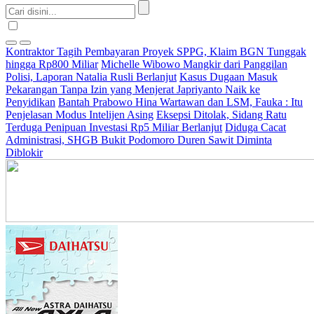
Kontraktor Tagih Pembayaran Proyek SPPG, Klaim BGN Tunggak
hingga Rp800 Miliar
Michelle Wibowo Mangkir dari Panggilan
Polisi, Laporan Natalia Rusli Berlanjut
Kasus Dugaan Masuk
Pekarangan Tanpa Izin yang Menjerat Japriyanto Naik ke
Penyidikan
Bantah Prabowo Hina Wartawan dan LSM, Fauka : Itu
Penjelasan Modus Intelijen Asing
Eksepsi Ditolak, Sidang Ratu
Terduga Penipuan Investasi Rp5 Miliar Berlanjut
Diduga Cacat
Administrasi, SHGB Bukit Podomoro Duren Sawit Diminta
Diblokir