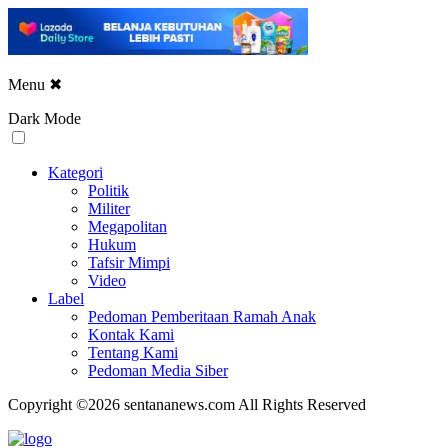
Menu
✖
Dark Mode
Kategori
Politik
Militer
Megapolitan
Hukum
Tafsir Mimpi
Video
Label
Pedoman Pemberitaan Ramah Anak
Kontak Kami
Tentang Kami
Pedoman Media Siber
Copyright ©2026 sentananews.com All Rights Reserved