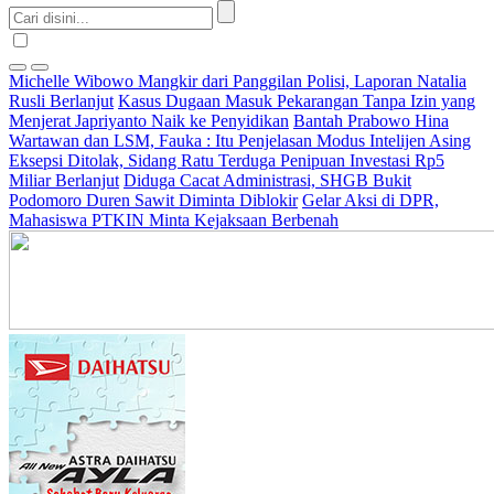
Michelle Wibowo Mangkir dari Panggilan Polisi, Laporan Natalia
Rusli Berlanjut
Kasus Dugaan Masuk Pekarangan Tanpa Izin yang
Menjerat Japriyanto Naik ke Penyidikan
Bantah Prabowo Hina
Wartawan dan LSM, Fauka : Itu Penjelasan Modus Intelijen Asing
Eksepsi Ditolak, Sidang Ratu Terduga Penipuan Investasi Rp5
Miliar Berlanjut
Diduga Cacat Administrasi, SHGB Bukit
Podomoro Duren Sawit Diminta Diblokir
Gelar Aksi di DPR,
Mahasiswa PTKIN Minta Kejaksaan Berbenah