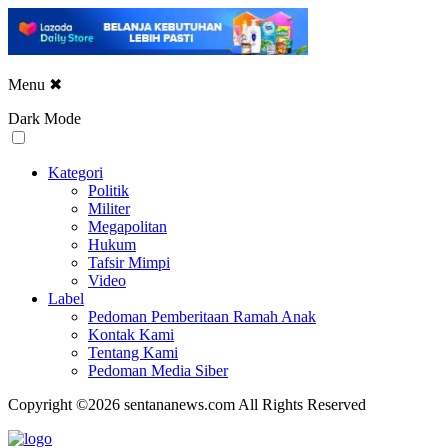
Menu
✖
Dark Mode
Kategori
Politik
Militer
Megapolitan
Hukum
Tafsir Mimpi
Video
Label
Pedoman Pemberitaan Ramah Anak
Kontak Kami
Tentang Kami
Pedoman Media Siber
Copyright ©2026 sentananews.com All Rights Reserved