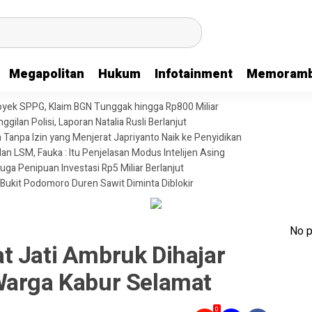
Megapolitan
Hukum
Infotainment
Memoramb
oyek SPPG, Klaim BGN Tunggak hingga Rp800 Miliar
gilan Polisi, Laporan Natalia Rusli Berlanjut
anpa Izin yang Menjerat Japriyanto Naik ke Penyidikan
n LSM, Fauka : Itu Penjelasan Modus Intelijen Asing
uga Penipuan Investasi Rp5 Miliar Berlanjut
 Bukit Podomoro Duren Sawit Diminta Diblokir
No p
t Jati Ambruk Dihajar
Warga Kabur Selamat
0