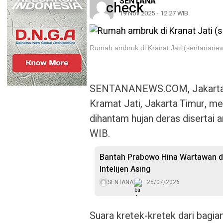
SENTANA
19 Nov 2025 - 12:27 WIB
Rumah ambruk di Kranat Jati (sentanane
SENTANANEWS.COM, Jakarta —
Kramat Jati, Jakarta Timur, 
dihantam hujan deras disertai 
WIB.
Bantah Prabowo Hina Wartawan da
Intelijen Asing
SENTANA
25/07/2026
Suara kretek-kretek dari bagia