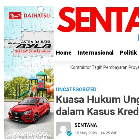
Home
Home
Internasional
Internasional
Politik
Politik
AS, Hashim Bicara MBG
Kontraktor Tagih Pembayaran Proyek SPPG, 
UNCATEGORIZED
Kuasa Hukum Ung
dalam Kasus Kred
SENTANA
15 May 2026 - 14:25 WIB