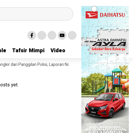
le
le
Tafsir Mimpi
Tafsir Mimpi
Video
Video
anggilan Polisi, Laporan Natalia Rusli Berlanjut
Kasus Dugaan Masuk P
osts yet.