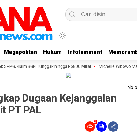
Megapolitan
Megapolitan
Hukum
Hukum
Infotainment
Infotainment
Memoramb
Memoramb
Klaim BGN Tunggak hingga Rp800 Miliar
Michelle Wibowo Mangkir dari P
No p
kap Dugaan Kejanggalan
it PT PAL
2