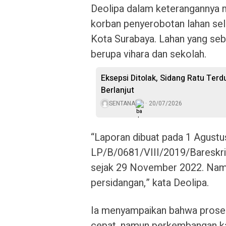
Deolipa dalam keterangannya 
korban penyerobotan lahan sel
Kota Surabaya. Lahan yang sebe
berupa vihara dan sekolah.
Eksepsi Ditolak, Sidang Ratu Terd
Berlanjut
SENTANA
20/07/2026
“Laporan dibuat pada 1 Agust
LP/B/0681/VIII/2019/Bareskrim
sejak 29 November 2022. Namun
persidangan,” kata Deolipa.
Ia menyampaikan bahwa proses 
cepat, namun perkembangan ka