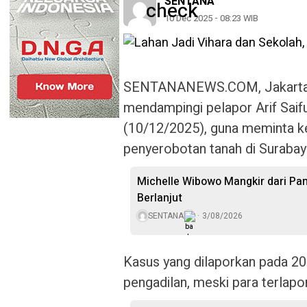
SENTANA
10 Dec 2025 - 08:23 WIB
SENTANANEWS.COM, Jakarta 
mendampingi pelapor Arif Saif
(10/12/2025), guna meminta k
penyerobotan tanah di Surabay
Michelle Wibowo Mangkir dari Pang
Berlanjut
SENTANA
3/08/2026
Kasus yang dilaporkan pada 20
pengadilan, meski para terlapo