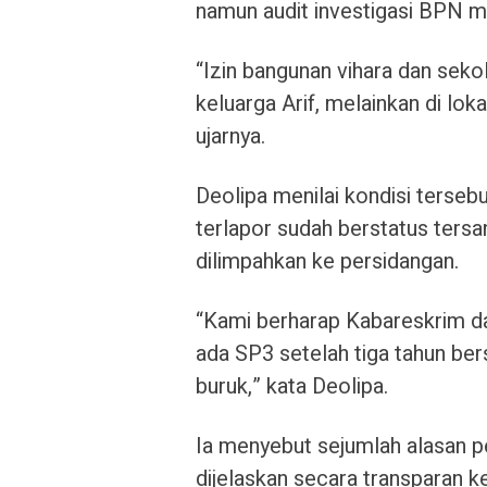
namun audit investigasi BPN me
“Izin bangunan vihara dan sekol
keluarga Arif, melainkan di lok
ujarnya.
Deolipa menilai kondisi terse
terlapor sudah berstatus tersan
dilimpahkan ke persidangan.
“Kami berharap Kabareskrim d
ada SP3 setelah tiga tahun be
buruk,” kata Deolipa.
Ia menyebut sejumlah alasan 
dijelaskan secara transparan k