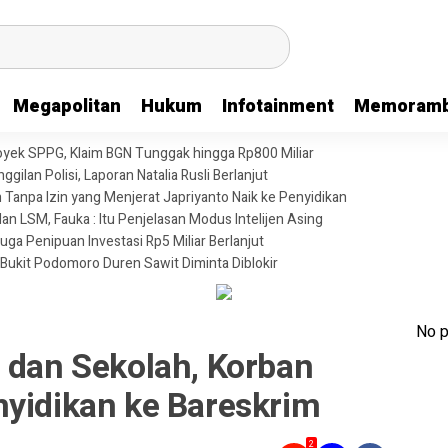
Megapolitan
Hukum
Infotainment
Memoramb
oyek SPPG, Klaim BGN Tunggak hingga Rp800 Miliar
gilan Polisi, Laporan Natalia Rusli Berlanjut
anpa Izin yang Menjerat Japriyanto Naik ke Penyidikan
n LSM, Fauka : Itu Penjelasan Modus Intelijen Asing
uga Penipuan Investasi Rp5 Miliar Berlanjut
 Bukit Podomoro Duren Sawit Diminta Diblokir
No p
 dan Sekolah, Korban
nyidikan ke Bareskrim
2