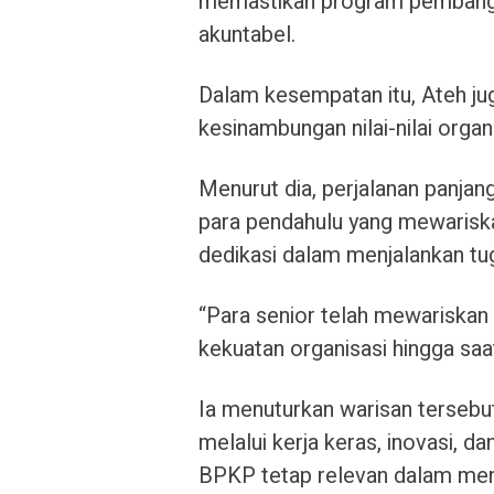
memastikan program pembanguna
akuntabel.
Dalam kesempatan itu, Ateh j
kesinambungan nilai-nilai organi
Menurut dia, perjalanan panjan
para pendahulu yang mewariskan
dedikasi dalam menjalankan t
“Para senior telah mewariskan 
kekuatan organisasi hingga saat 
Ia menuturkan warisan tersebut
melalui kerja keras, inovasi, 
BPKP tetap relevan dalam me