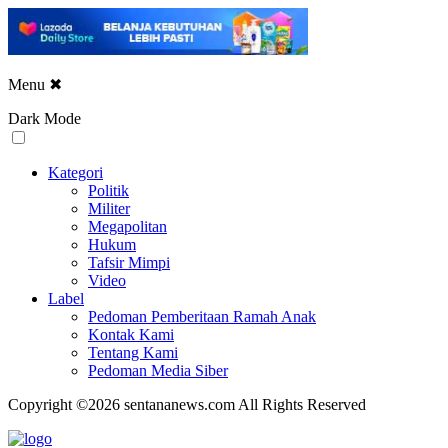
Menu
✖
Dark Mode
Kategori
Politik
Militer
Megapolitan
Hukum
Tafsir Mimpi
Video
Label
Pedoman Pemberitaan Ramah Anak
Kontak Kami
Tentang Kami
Pedoman Media Siber
Copyright ©2026 sentananews.com All Rights Reserved