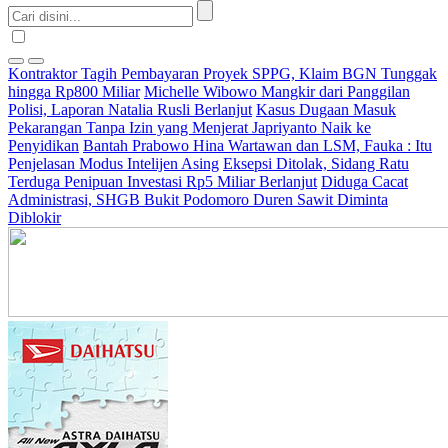
Kontraktor Tagih Pembayaran Proyek SPPG, Klaim BGN Tunggak
hingga Rp800 Miliar
Michelle Wibowo Mangkir dari Panggilan
Polisi, Laporan Natalia Rusli Berlanjut
Kasus Dugaan Masuk
Pekarangan Tanpa Izin yang Menjerat Japriyanto Naik ke
Penyidikan
Bantah Prabowo Hina Wartawan dan LSM, Fauka : Itu
Penjelasan Modus Intelijen Asing
Eksepsi Ditolak, Sidang Ratu
Terduga Penipuan Investasi Rp5 Miliar Berlanjut
Diduga Cacat
Administrasi, SHGB Bukit Podomoro Duren Sawit Diminta
Diblokir