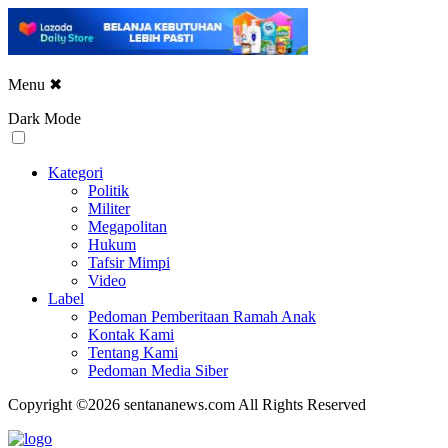
Menu
✖
Dark Mode
Kategori
Politik
Militer
Megapolitan
Hukum
Tafsir Mimpi
Video
Label
Pedoman Pemberitaan Ramah Anak
Kontak Kami
Tentang Kami
Pedoman Media Siber
Copyright ©2026 sentananews.com All Rights Reserved