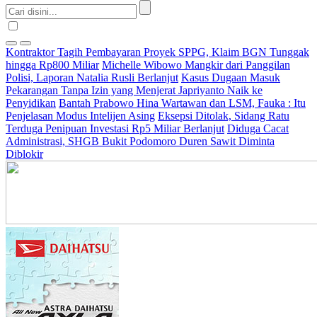
Kontraktor Tagih Pembayaran Proyek SPPG, Klaim BGN Tunggak
hingga Rp800 Miliar
Michelle Wibowo Mangkir dari Panggilan
Polisi, Laporan Natalia Rusli Berlanjut
Kasus Dugaan Masuk
Pekarangan Tanpa Izin yang Menjerat Japriyanto Naik ke
Penyidikan
Bantah Prabowo Hina Wartawan dan LSM, Fauka : Itu
Penjelasan Modus Intelijen Asing
Eksepsi Ditolak, Sidang Ratu
Terduga Penipuan Investasi Rp5 Miliar Berlanjut
Diduga Cacat
Administrasi, SHGB Bukit Podomoro Duren Sawit Diminta
Diblokir