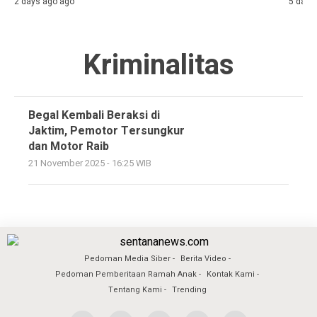
2 days ago ago
5 days
Kriminalitas
Begal Kembali Beraksi di
Jaktim, Pemotor Tersungkur
dan Motor Raib
21 November 2025 - 16:25 WIB
Pedoman Media Siber
Berita Video
Pedoman Pemberitaan Ramah Anak
Kontak Kami
Tentang Kami
Trending