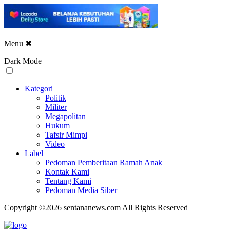
Menu
✖
Dark Mode
Kategori
Politik
Militer
Megapolitan
Hukum
Tafsir Mimpi
Video
Label
Pedoman Pemberitaan Ramah Anak
Kontak Kami
Tentang Kami
Pedoman Media Siber
Copyright ©2026 sentananews.com All Rights Reserved