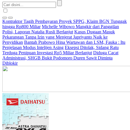
Kontraktor Tagih Pembayaran Proyek SPPG, Klaim BGN Tunggak
hingga Rp800 Miliar
Michelle Wibowo Mangkir dari Panggilan
Polisi, Laporan Natalia Rusli Berlanjut
Kasus Dugaan Masuk
Pekarangan Tanpa Izin yang Menjerat Japriyanto Naik ke
Penyidikan
Bantah Prabowo Hina Wartawan dan LSM, Fauka : Itu
Penjelasan Modus Intelijen Asing
Eksepsi Ditolak, Sidang Ratu
Terduga Penipuan Investasi Rp5 Miliar Berlanjut
Diduga Cacat
Administrasi, SHGB Bukit Podomoro Duren Sawit Diminta
Diblokir