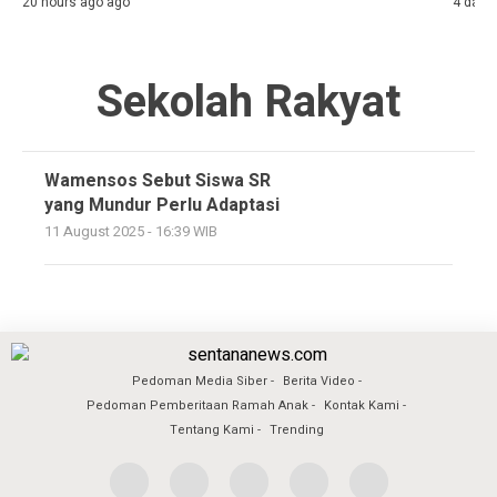
20 hours ago ago
4 days
Sekolah Rakyat
Wamensos Sebut Siswa SR
yang Mundur Perlu Adaptasi
11 August 2025 - 16:39 WIB
Pedoman Media Siber
Berita Video
Pedoman Pemberitaan Ramah Anak
Kontak Kami
Tentang Kami
Trending