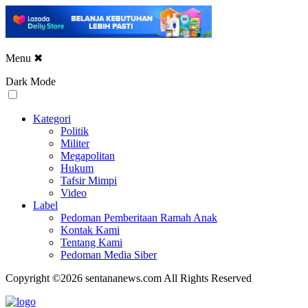
Menu
✖
Dark Mode
Kategori
Politik
Militer
Megapolitan
Hukum
Tafsir Mimpi
Video
Label
Pedoman Pemberitaan Ramah Anak
Kontak Kami
Tentang Kami
Pedoman Media Siber
Copyright ©2026 sentananews.com All Rights Reserved