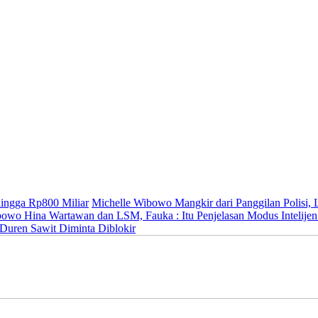
ingga Rp800 Miliar
Michelle Wibowo Mangkir dari Panggilan Polisi, L
owo Hina Wartawan dan LSM, Fauka : Itu Penjelasan Modus Intelijen
Duren Sawit Diminta Diblokir