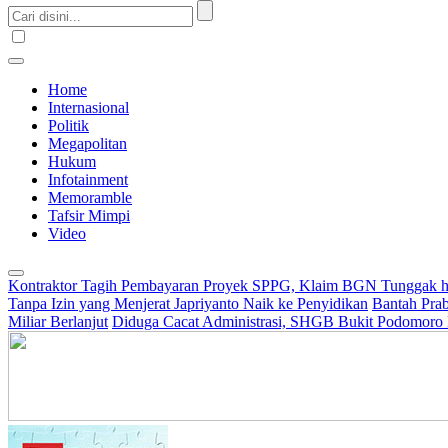
Home
Internasional
Politik
Megapolitan
Hukum
Infotainment
Memoramble
Tafsir Mimpi
Video
Kontraktor Tagih Pembayaran Proyek SPPG, Klaim BGN Tunggak h
Tanpa Izin yang Menjerat Japriyanto Naik ke Penyidikan
Bantah Prab
Miliar Berlanjut
Diduga Cacat Administrasi, SHGB Bukit Podomoro 