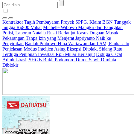
Kontraktor Tagih Pembayaran Proyek SPPG, Klaim BGN Tunggak
hingga Rp800 Miliar
Michelle Wibowo Mangkir dari Panggilan
Polisi, Laporan Natalia Rusli Berlanjut
Kasus Dugaan Masuk
Pekarangan Tanpa Izin yang Menjerat Japriyanto Naik ke
Penyidikan
Bantah Prabowo Hina Wartawan dan LSM, Fauka : Itu
Penjelasan Modus Intelijen Asing
Eksepsi Ditolak, Sidang Ratu
Terduga Penipuan Investasi Rp5 Miliar Berlanjut
Diduga Cacat
Administrasi, SHGB Bukit Podomoro Duren Sawit Diminta
Diblokir