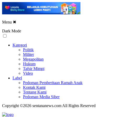
Menu
✖
Dark Mode
Kategori
Politik
Militer
Megapolitan
Hukum
Tafsir Mimpi
Video
Label
Pedoman Pemberitaan Ramah Anak
Kontak Kami
Tentang Kami
Pedoman Media Siber
Copyright ©2026 sentananews.com All Rights Reserved