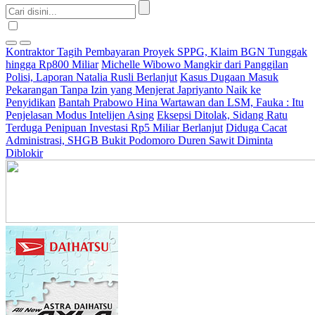
Kontraktor Tagih Pembayaran Proyek SPPG, Klaim BGN Tunggak
hingga Rp800 Miliar
Michelle Wibowo Mangkir dari Panggilan
Polisi, Laporan Natalia Rusli Berlanjut
Kasus Dugaan Masuk
Pekarangan Tanpa Izin yang Menjerat Japriyanto Naik ke
Penyidikan
Bantah Prabowo Hina Wartawan dan LSM, Fauka : Itu
Penjelasan Modus Intelijen Asing
Eksepsi Ditolak, Sidang Ratu
Terduga Penipuan Investasi Rp5 Miliar Berlanjut
Diduga Cacat
Administrasi, SHGB Bukit Podomoro Duren Sawit Diminta
Diblokir