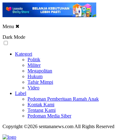
Menu
✖
Dark Mode
Kategori
Politik
Militer
Megapolitan
Hukum
Tafsir Mimpi
Video
Label
Pedoman Pemberitaan Ramah Anak
Kontak Kami
Tentang Kami
Pedoman Media Siber
Copyright ©2026 sentananews.com All Rights Reserved