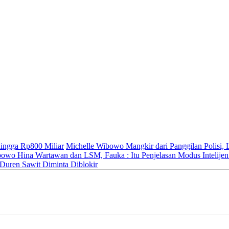
ingga Rp800 Miliar
Michelle Wibowo Mangkir dari Panggilan Polisi, L
owo Hina Wartawan dan LSM, Fauka : Itu Penjelasan Modus Intelijen
Duren Sawit Diminta Diblokir