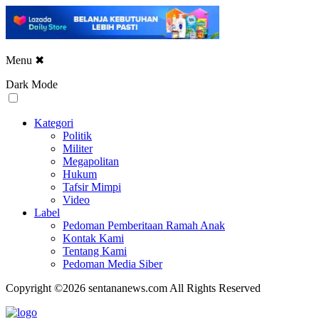
Menu
✖
Dark Mode
Kategori
Politik
Militer
Megapolitan
Hukum
Tafsir Mimpi
Video
Label
Pedoman Pemberitaan Ramah Anak
Kontak Kami
Tentang Kami
Pedoman Media Siber
Copyright ©2026 sentananews.com All Rights Reserved