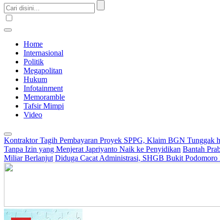
Home
Internasional
Politik
Megapolitan
Hukum
Infotainment
Memoramble
Tafsir Mimpi
Video
Kontraktor Tagih Pembayaran Proyek SPPG, Klaim BGN Tunggak h
Tanpa Izin yang Menjerat Japriyanto Naik ke Penyidikan
Bantah Prab
Miliar Berlanjut
Diduga Cacat Administrasi, SHGB Bukit Podomoro 