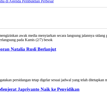
Perbesar
zinkan awak media menyiarkan secara langsung jalannya sidang per
berlangsung pada Kamis (2/7) besok
oran Natalia Rusli Berlanjut
atakan persidangan tetap digelar sesuai jadwal yang telah ditetapkan m
enjerat Japriyanto Naik ke Penyidikan