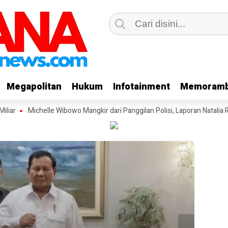
Megapolitan
Megapolitan
Hukum
Hukum
Infotainment
Infotainment
Memoramb
Memoramb
r
Michelle Wibowo Mangkir dari Panggilan Polisi, Laporan Natalia Rusli 