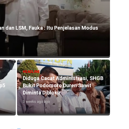
n dan LSM, Fauka : Itu Penjelasan Modus
HEADLI
Kontr
Rp800
19 hour
HEADLINE
Diduga Cacat Administrasi, SHGB
Rp5
Bukit Podomoro Duren Sawit
HEADLI
Diminta Diblokir
Miche
3 weeks ago ago
Pangg
Rusli
4 days 