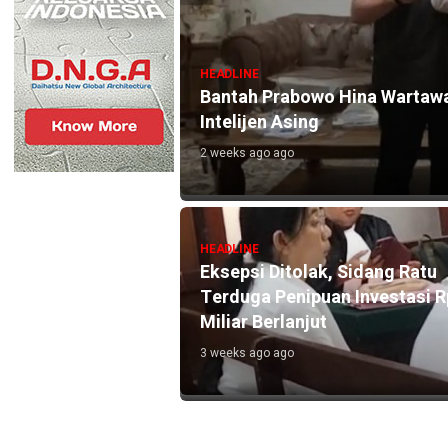
HEADLINE
Bantah Prabowo Hina Wartawa
Intelijen Asing
2 weeks ago ago
N Tunggak hingga
HEADLINE
Eksepsi Ditolak, Sidang Ratu
Terduga Penipuan Investasi 
Miliar Berlanjut
 Masuk Pekarangan
3 weeks ago ago
g Menjerat
k ke Penyidikan