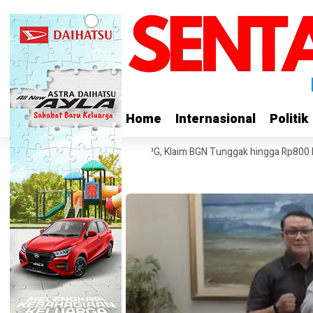
Home
Home
Internasional
Internasional
Politik
Politik
 Tagih Pembayaran Proyek SPPG, Klaim BGN Tunggak hingga Rp800 Milia