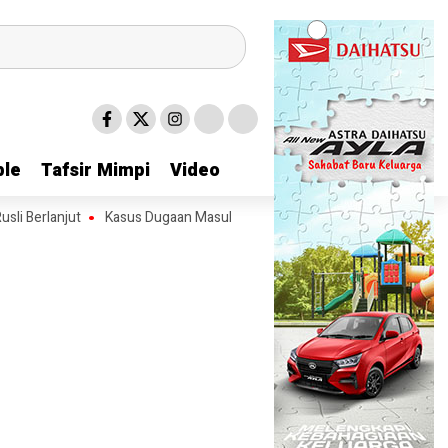
le
le
Tafsir Mimpi
Tafsir Mimpi
Video
Video
Berlanjut
Kasus Dugaan Masuk Pekarangan Tanpa Izin yang Menjerat J