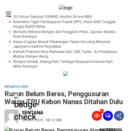
20 Ormas Gabung FORMAS, Hashim Bicara MBG
Kontraktor Tagih Pembayaran Proyek SPPG, Klaim BGN Tunggak
hingga Rp800 Miliar
Michelle Wibowo Mangkir dari Panggilan Polisi, Laporan Natalia
Rusli Berlanjut
Kasus Dugaan Masuk Pekarangan Tanpa Izin yang Menjerat
Japriyanto Naik ke Penyidikan
Bantah Prabowo Hina Wartawan dan LSM, Fauka : Itu Penjelasan
Modus Intelijen Asing
Eksepsi Ditolak, Sidang Ratu Terduga Penipuan Investasi Rp5
Miliar Berlanjut
MEGAPOLITAN
Rusun Belum Beres, Penggusuran
Warga TPU Kebon Nanas Ditahan Dulu
0
SENTANA
24 Nov 2025 - 08:12 WIB