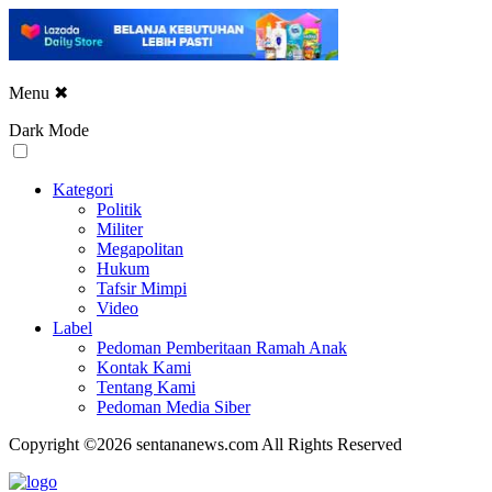
Menu
✖
Dark Mode
Kategori
Politik
Militer
Megapolitan
Hukum
Tafsir Mimpi
Video
Label
Pedoman Pemberitaan Ramah Anak
Kontak Kami
Tentang Kami
Pedoman Media Siber
Copyright ©2026 sentananews.com All Rights Reserved