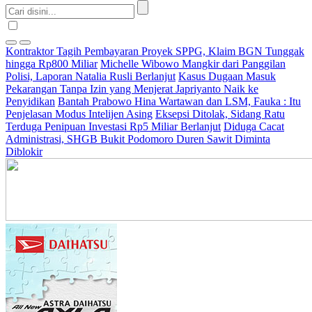
Kontraktor Tagih Pembayaran Proyek SPPG, Klaim BGN Tunggak
hingga Rp800 Miliar
Michelle Wibowo Mangkir dari Panggilan
Polisi, Laporan Natalia Rusli Berlanjut
Kasus Dugaan Masuk
Pekarangan Tanpa Izin yang Menjerat Japriyanto Naik ke
Penyidikan
Bantah Prabowo Hina Wartawan dan LSM, Fauka : Itu
Penjelasan Modus Intelijen Asing
Eksepsi Ditolak, Sidang Ratu
Terduga Penipuan Investasi Rp5 Miliar Berlanjut
Diduga Cacat
Administrasi, SHGB Bukit Podomoro Duren Sawit Diminta
Diblokir