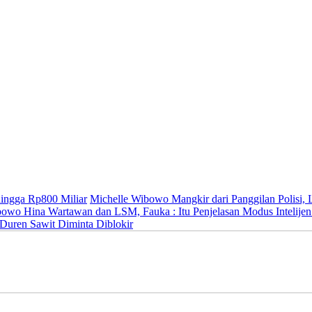
ingga Rp800 Miliar
Michelle Wibowo Mangkir dari Panggilan Polisi, L
owo Hina Wartawan dan LSM, Fauka : Itu Penjelasan Modus Intelijen
Duren Sawit Diminta Diblokir