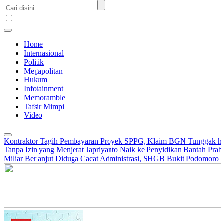
Home
Internasional
Politik
Megapolitan
Hukum
Infotainment
Memoramble
Tafsir Mimpi
Video
Kontraktor Tagih Pembayaran Proyek SPPG, Klaim BGN Tunggak h
Tanpa Izin yang Menjerat Japriyanto Naik ke Penyidikan
Bantah Prab
Miliar Berlanjut
Diduga Cacat Administrasi, SHGB Bukit Podomoro 