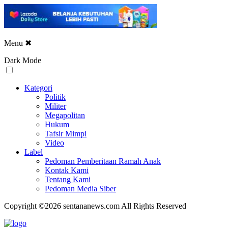
Menu
✖
Dark Mode
Kategori
Politik
Militer
Megapolitan
Hukum
Tafsir Mimpi
Video
Label
Pedoman Pemberitaan Ramah Anak
Kontak Kami
Tentang Kami
Pedoman Media Siber
Copyright ©2026 sentananews.com All Rights Reserved