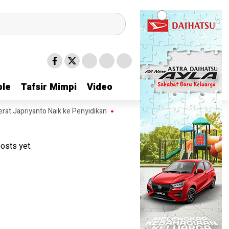
le
le
Tafsir Mimpi
Tafsir Mimpi
Video
Video
yanto Naik ke Penyidikan
Bantah Prabowo Hina Wartawan dan LSM, Fauk
osts yet.