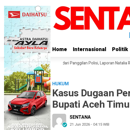
Home
Home
Internasional
Internasional
Politik
Politik
Michelle Wibowo Mangkir dari Panggilan Polisi, Laporan Natalia Rusli Berla
HUKUM
Kasus Dugaan Pe
Bupati Aceh Timu
SENTANA
21 Jun 2026 - 04:15 WIB