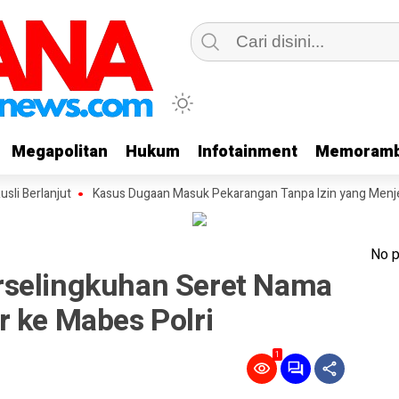
Megapolitan
Megapolitan
Hukum
Hukum
Infotainment
Infotainment
Memoramb
Memoramb
njut
Kasus Dugaan Masuk Pekarangan Tanpa Izin yang Menjerat Japri
No p
rselingkuhan Seret Nama
r ke Mabes Polri
1