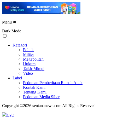
Menu
✖
Dark Mode
Kategori
Politik
Militer
Megapolitan
Hukum
Tafsir Mimpi
Video
Label
Pedoman Pemberitaan Ramah Anak
Kontak Kami
Tentang Kami
Pedoman Media Siber
Copyright ©2026 sentananews.com All Rights Reserved