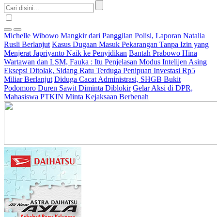
Michelle Wibowo Mangkir dari Panggilan Polisi, Laporan Natalia
Rusli Berlanjut
Kasus Dugaan Masuk Pekarangan Tanpa Izin yang
Menjerat Japriyanto Naik ke Penyidikan
Bantah Prabowo Hina
Wartawan dan LSM, Fauka : Itu Penjelasan Modus Intelijen Asing
Eksepsi Ditolak, Sidang Ratu Terduga Penipuan Investasi Rp5
Miliar Berlanjut
Diduga Cacat Administrasi, SHGB Bukit
Podomoro Duren Sawit Diminta Diblokir
Gelar Aksi di DPR,
Mahasiswa PTKIN Minta Kejaksaan Berbenah